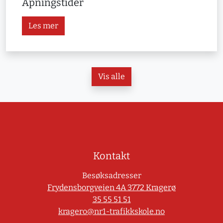
Åpningstider
Les mer
Vis alle
Kontakt
Besøksadresser
Frydensborgveien 4A 3772 Kragerø
35 55 51 51
kragero@nr1-trafikkskole.no