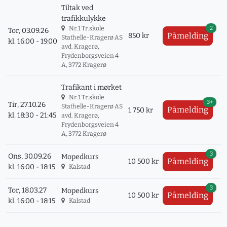
Tiltak ved
trafikkulykke
2
Nr.1 Tr.skole
Tor, 03.09.26
Påmelding
850 kr
Stathelle-Kragerø AS
kl. 16:00 - 19:00
avd. Kragerø,
Frydenborgsveien 4
A, 3772 Kragerø
Trafikant i mørket
Nr.1 Tr.skole
3+
Tir, 27.10.26
Stathelle-Kragerø AS
Påmelding
1 750 kr
kl. 18:30 - 21:45
avd. Kragerø,
Frydenborgsveien 4
A, 3772 Kragerø
3
Ons, 30.09.26
Mopedkurs
Påmelding
10 500 kr
kl. 16:00 - 18:15
Kalstad
3
Tor, 18.03.27
Mopedkurs
Påmelding
10 500 kr
kl. 16:00 - 18:15
Kalstad