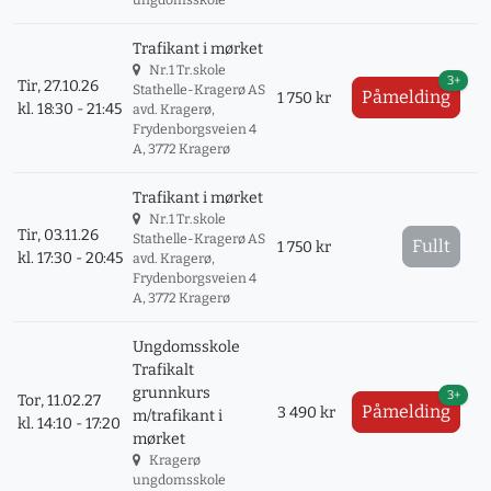
ungdomsskole
Trafikant i mørket
Nr.1 Tr.skole
3+
Tir, 27.10.26
Stathelle-Kragerø AS
Påmelding
1 750 kr
kl. 18:30 - 21:45
avd. Kragerø,
Frydenborgsveien 4
A, 3772 Kragerø
Trafikant i mørket
Nr.1 Tr.skole
Tir, 03.11.26
Stathelle-Kragerø AS
Fullt
1 750 kr
kl. 17:30 - 20:45
avd. Kragerø,
Frydenborgsveien 4
A, 3772 Kragerø
Ungdomsskole
Trafikalt
grunnkurs
3+
Tor, 11.02.27
Påmelding
3 490 kr
m/trafikant i
kl. 14:10 - 17:20
mørket
Kragerø
ungdomsskole