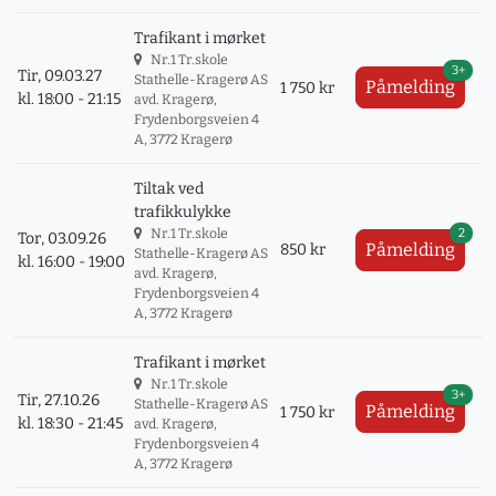
Trafikant i mørket
Nr.1 Tr.skole
3+
Tir, 09.03.27
Stathelle-Kragerø AS
Påmelding
1 750 kr
kl. 18:00 - 21:15
avd. Kragerø,
Frydenborgsveien 4
A, 3772 Kragerø
Tiltak ved
trafikkulykke
2
Nr.1 Tr.skole
Tor, 03.09.26
Påmelding
850 kr
Stathelle-Kragerø AS
kl. 16:00 - 19:00
avd. Kragerø,
Frydenborgsveien 4
A, 3772 Kragerø
Trafikant i mørket
Nr.1 Tr.skole
3+
Tir, 27.10.26
Stathelle-Kragerø AS
Påmelding
1 750 kr
kl. 18:30 - 21:45
avd. Kragerø,
Frydenborgsveien 4
A, 3772 Kragerø