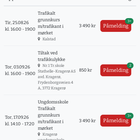
Trafikalt
grunnkurs
3+
Tir, 25.08.26
Påmelding
3 490 kr
m/trafikant i
kl. 16:00 - 19:00
mørket
Kalstad
Tiltak ved
trafikkulykke
2
Nr.1 Tr.skole
Tor, 03.09.26
Påmelding
850 kr
Stathelle-Kragerø AS
kl. 16:00 - 19:00
avd. Kragerø,
Frydenborgsveien 4
A, 3772 Kragerø
Ungdomsskole
Trafikalt
grunnkurs
3+
Tor, 17.09.26
Påmelding
3 490 kr
m/trafikant i
kl. 14:10 - 17:20
mørket
Kragerø