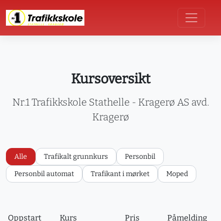
Kursoversikt
Nr.1 Trafikkskole Stathelle - Kragerø AS avd.
Kragerø
Alle
Trafikalt grunnkurs
Personbil
Personbil automat
Trafikant i mørket
Moped
Oppstart
Kurs
Pris
Påmelding