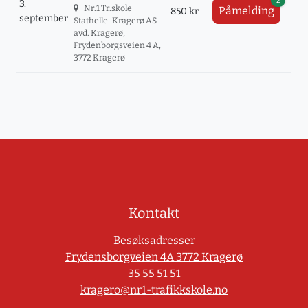
2
3.
Nr.1 Tr.skole
Påmelding
850 kr
september
Stathelle-Kragerø AS
avd. Kragerø,
Frydenborgsveien 4 A,
3772 Kragerø
Kontakt
Besøksadresser
Frydensborgveien 4A 3772 Kragerø
35 55 51 51
kragero@nr1-trafikkskole.no