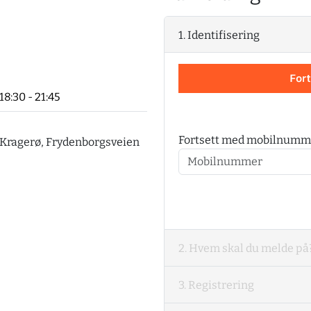
1. Identifisering
 18:30 - 21:45
Fortsett med mobilnumm
. Kragerø, Frydenborgsveien
2. Hvem skal du melde på
3. Registrering