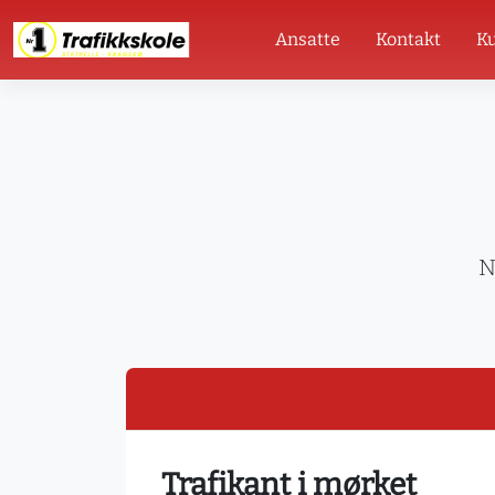
Ansatte
Kontakt
Ku
N
Trafikant i mørket