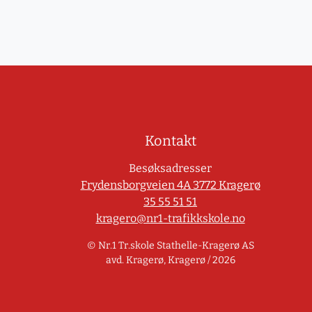
Kontakt
Besøksadresser
Frydensborgveien 4A 3772 Kragerø
35 55 51 51
kragero@nr1-trafikkskole.no
© Nr.1 Tr.skole Stathelle-Kragerø AS
avd. Kragerø, Kragerø / 2026