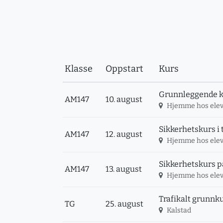
Klasse
Oppstart
Kurs
Grunnleggende kj
AM147
10. august
Hjemme hos ele
Sikkerhetskurs i 
AM147
12. august
Hjemme hos ele
Sikkerhetskurs på
AM147
13. august
Hjemme hos ele
Trafikalt grunnku
TG
25. august
Kalstad