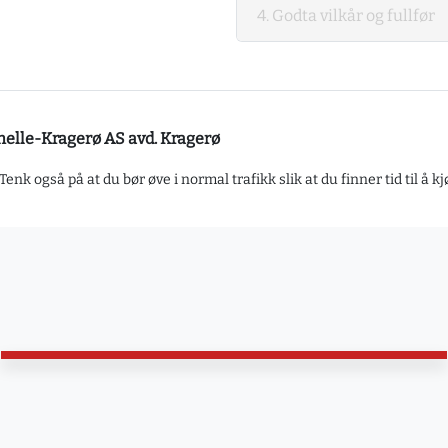
4. Godta vilkår og fullfør
athelle-Kragerø AS avd. Kragerø
enk også på at du bør øve i normal trafikk slik at du finner tid til å k