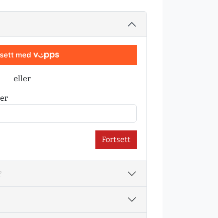
eller
er
Fortsett
?