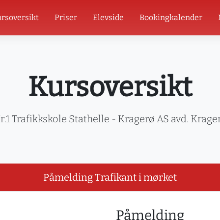
rsoversikt
Priser
Elevside
Bookingkalender
Kursoversikt
r.1 Trafikkskole Stathelle - Kragerø AS avd. Krage
Påmelding Trafikant i mørket
Påmelding