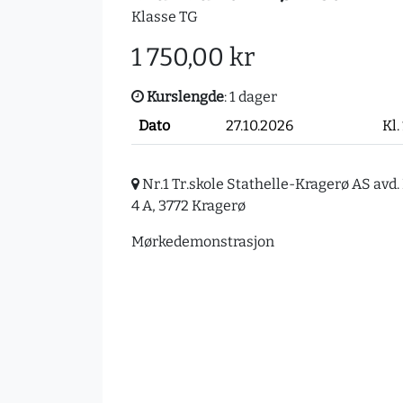
Klasse TG
1 750,00 kr
Kurslengde
: 1 dager
Dato
27.10.2026
Kl.
Nr.1 Tr.skole Stathelle-Kragerø AS avd
4 A, 3772 Kragerø
Mørkedemonstrasjon