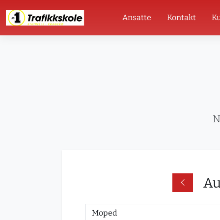
Ansatte
Kontakt
Ku
N
Au