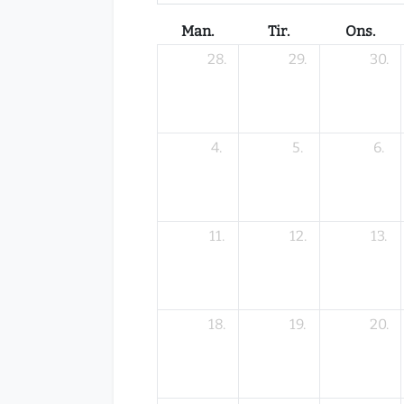
Man.
Tir.
Ons.
28.
29.
30.
4.
5.
6.
11.
12.
13.
18.
19.
20.