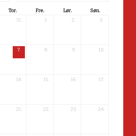
Tor.
Fre.
Lør.
Søn.
31.
1.
2.
3.
7.
8.
9.
10.
14.
15.
16.
17.
21.
22.
23.
24.