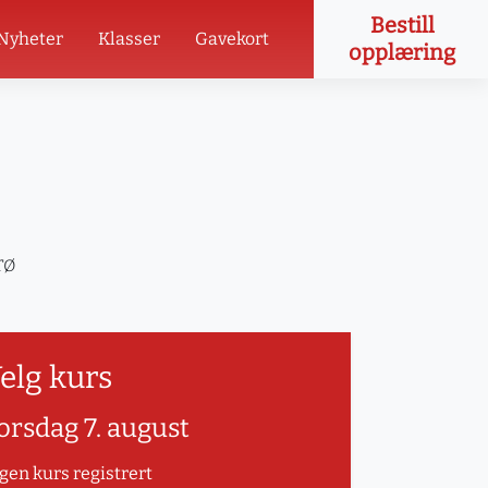
Bestill
Nyheter
Klasser
Gavekort
opplæring
rø
elg kurs
orsdag 7. august
gen kurs registrert