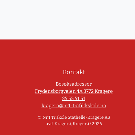
Kontakt
Besøksadresser
Frydensborgveien 4A 3772 Kragerø
35 55 51 51
kragero@nr1-trafikkskole.no
© Nr.1 Tr.skole Stathelle-Kragerø AS
avd. Kragerø, Kragerø / 2026