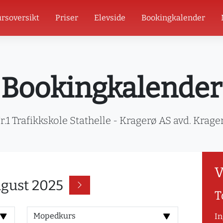
rsoversikt
Priser
Elevside
Bookingkalender
Bookingkalender
r.1 Trafikkskole Stathelle - Kragerø AS avd. Krage
V
gust 2025
T
In